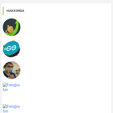
HAKKIMDA
Forex | Forex Yönetimi
Galata Kulesi
Zara
blog
indirmeden film dizi izle