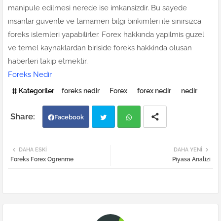
manipule edilmesi nerede ise imkansizdir. Bu sayede
insanlar guvenle ve tamamen bilgi birikimleri ile sinirsizca
foreks islemleri yapabilirler. Forex hakkında yapilmis guzel
ve temel kaynaklardan biriside foreks hakkinda olusan
haberleri takip etmektir.
Foreks Nedir
Kategoriler
foreks nedir
Forex
forex nedir
nedir
Facebook
Twi
Wh
DAHA ESKI
DAHA YENI
Foreks Forex Ogrenme
Piyasa Analizi
tter
atsa
pp