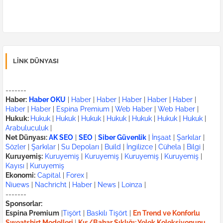
LINK DÜNYASI
-------
Haber:
Haber OKU
|
Haber
|
Haber
|
Haber
|
Haber
|
Haber
|
Haber
|
Haber
|
Espina Premium
|
Web Haber
|
Web Haber
|
Hukuk:
Hukuk
|
Hukuk
|
Hukuk
|
Hukuk
|
Hukuk
|
Hukuk
|
Hukuk
|
Arabuluculuk
|
Net Dünyası:
AK SEO
|
SEO
|
Siber Güvenlik
|
İnşaat
|
Şarkılar
|
Sözler
|
Şarkılar
|
Su Depoları
|
Build
|
İngilizce
|
Cühela
|
Bilgi
|
Kuruyemiş:
Kuruyemiş
|
Kuruyemiş
|
Kuruyemiş
|
Kuruyemiş
|
Kayısı
|
Kuruyemiş
Ekonomi:
Capital
|
Forex
|
Niuews
|
Nachricht
|
Haber
|
News
|
Loinza
|
-------
Sponsorlar:
Espina Premium
|
Tişört
|
Baskılı Tişört
|
En Trend ve Konforlu
Sweatshirt Modelleri
|
Kış/Bahar Şıklığı: Yelek Koleksiyonunu