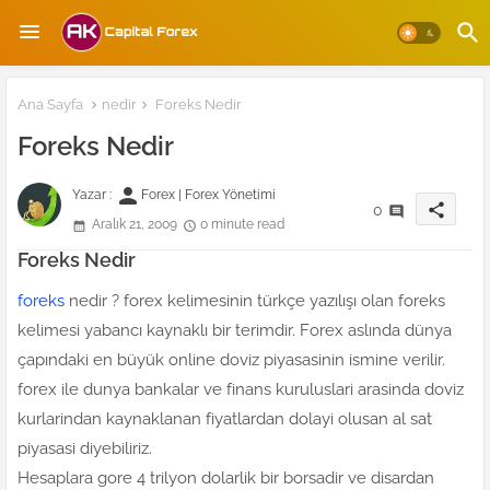
Ana Sayfa
nedir
Foreks Nedir
Foreks Nedir
person
Yazar :
Forex | Forex Yönetimi
share
0
Aralık 21, 2009
0 minute read
Foreks Nedir
foreks
nedir ? forex kelimesinin türkçe yazılışı olan foreks
kelimesi yabancı kaynaklı bir terimdir. Forex aslında dünya
çapındaki en büyük online doviz piyasasinin ismine verilir.
forex ile dunya bankalar ve finans kuruluslari arasinda doviz
kurlarindan kaynaklanan fiyatlardan dolayi olusan al sat
piyasasi diyebiliriz.
Hesaplara gore 4 trilyon dolarlik bir borsadir ve disardan