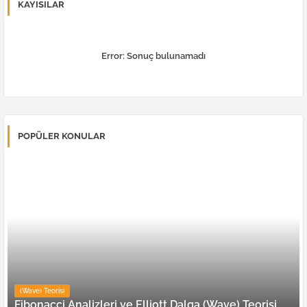
KAYISILAR
Error:
Sonuç bulunamadı
POPÜLER KONULAR
(Wave) Teorisi
Fibonacci Analizleri ve Elliott Dalga (Wave) Teorisi