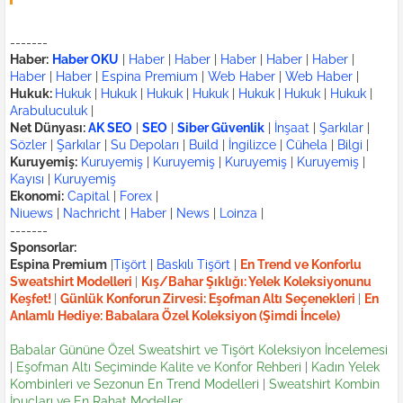
-------
Haber:
Haber OKU
|
Haber
|
Haber
|
Haber
|
Haber
|
Haber
|
Haber
|
Haber
|
Espina Premium
|
Web Haber
|
Web Haber
|
Hukuk:
Hukuk
|
Hukuk
|
Hukuk
|
Hukuk
|
Hukuk
|
Hukuk
|
Hukuk
|
Arabuluculuk
|
Net Dünyası:
AK SEO
|
SEO
|
Siber Güvenlik
|
İnşaat
|
Şarkılar
|
Sözler
|
Şarkılar
|
Su Depoları
|
Build
|
İngilizce
|
Cühela
|
Bilgi
|
Kuruyemiş:
Kuruyemiş
|
Kuruyemiş
|
Kuruyemiş
|
Kuruyemiş
|
Kayısı
|
Kuruyemiş
Ekonomi:
Capital
|
Forex
|
Niuews
|
Nachricht
|
Haber
|
News
|
Loinza
|
-------
Sponsorlar:
Espina Premium
|
Tişört
|
Baskılı Tişört
|
En Trend ve Konforlu
Sweatshirt Modelleri
|
Kış/Bahar Şıklığı: Yelek Koleksiyonunu
Keşfet!
|
Günlük Konforun Zirvesi: Eşofman Altı Seçenekleri
|
En
Anlamlı Hediye: Babalara Özel Koleksiyon (Şimdi İncele)
Babalar Gününe Özel Sweatshirt ve Tişört Koleksiyon İncelemesi
|
Eşofman Altı Seçiminde Kalite ve Konfor Rehberi
|
Kadın Yelek
Kombinleri ve Sezonun En Trend Modelleri
|
Sweatshirt Kombin
İpuçları ve En Rahat Modeller