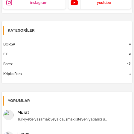
instagram
youtube
KATEGORILER
4
BORSA
2
FX
48
Forex
1
Kripto Para
YORUMLAR
Murat
Türkiye’de yaşamak veya çalışmak isteyen yabancı ü...