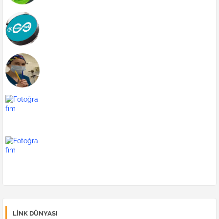
Galata Kulesi
Zara
blog
indirmeden film dizi izle
LINK DÜNYASI