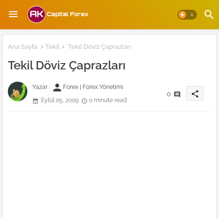
Ana Sayfa
Tekil
Tekil Döviz Çaprazları
Tekil Döviz Çaprazları
person
Yazar :
Forex | Forex Yönetimi
share
0
Eylül 05, 2009
0 minute read