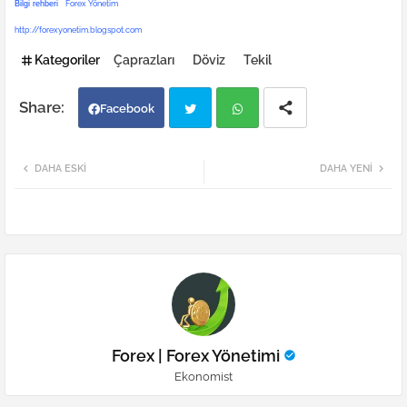
Bilgi rehberi
Forex Yönetim
http://forexyonetim.blogspot.com
Kategoriler
Çaprazları
Döviz
Tekil
Facebook
Twi
Wh
DAHA ESKI
DAHA YENI
tter
atsa
pp
Forex | Forex Yönetimi
Ekonomist