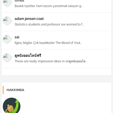
Umut
Baskılı tişörtler, hem tarzını yansıtmak isteyen g...
adam jensen coat
Statistics students and professor are worried to f...
sai
İlginç bilgiler. Çok teşekkürler The Blood of Yout...
ดูหนังออนไลน์ฟรี
These are really impressive ideas in onดูหนังออนไล...
HAKKIMDA
Forex | Forex Yönetimi