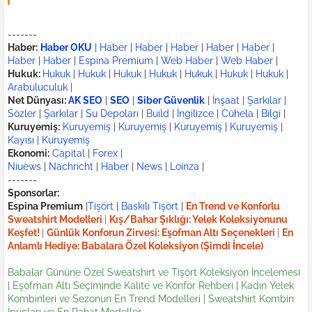
-------
Haber:
Haber OKU
|
Haber
|
Haber
|
Haber
|
Haber
|
Haber
|
Haber
|
Haber
|
Espina Premium
|
Web Haber
|
Web Haber
|
Hukuk:
Hukuk
|
Hukuk
|
Hukuk
|
Hukuk
|
Hukuk
|
Hukuk
|
Hukuk
|
Arabuluculuk
|
Net Dünyası:
AK SEO
|
SEO
|
Siber Güvenlik
|
İnşaat
|
Şarkılar
|
Sözler
|
Şarkılar
|
Su Depoları
|
Build
|
İngilizce
|
Cühela
|
Bilgi
|
Kuruyemiş:
Kuruyemiş
|
Kuruyemiş
|
Kuruyemiş
|
Kuruyemiş
|
Kayısı
|
Kuruyemiş
Ekonomi:
Capital
|
Forex
|
Niuews
|
Nachricht
|
Haber
|
News
|
Loinza
|
-------
Sponsorlar:
Espina Premium
|
Tişört
|
Baskılı Tişört
|
En Trend ve Konforlu
Sweatshirt Modelleri
|
Kış/Bahar Şıklığı: Yelek Koleksiyonunu
Keşfet!
|
Günlük Konforun Zirvesi: Eşofman Altı Seçenekleri
|
En
Anlamlı Hediye: Babalara Özel Koleksiyon (Şimdi İncele)
Babalar Gününe Özel Sweatshirt ve Tişört Koleksiyon İncelemesi
|
Eşofman Altı Seçiminde Kalite ve Konfor Rehberi
|
Kadın Yelek
Kombinleri ve Sezonun En Trend Modelleri
|
Sweatshirt Kombin
İpuçları ve En Rahat Modeller