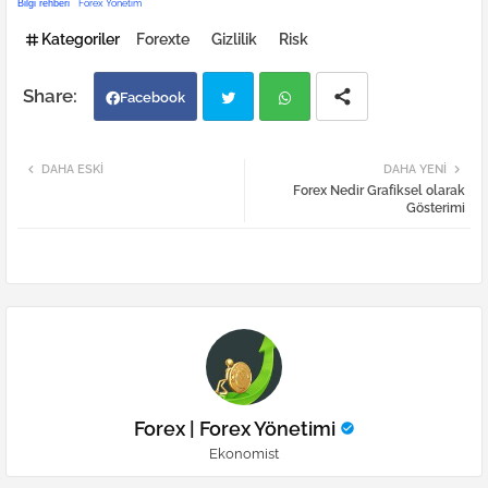
Bilgi rehberi
Forex Yönetim
Kategoriler
Forexte
Gizlilik
Risk
Facebook
Twi
Wh
DAHA ESKI
DAHA YENI
Forex Nedir Grafiksel olarak
tter
atsa
Gösterimi
pp
Forex | Forex Yönetimi
Ekonomist