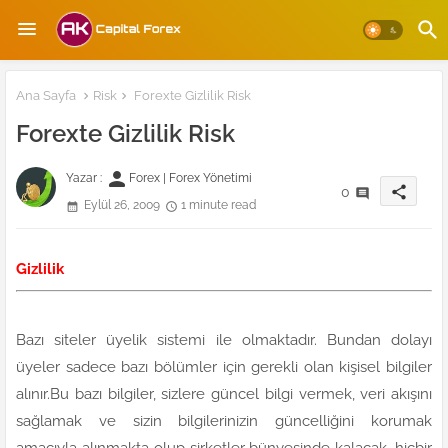
Ana Sayfa
Risk
Forexte Gizlilik Risk
Forexte Gizlilik Risk
person
Yazar :
Forex | Forex Yönetimi
share
0
Eylül 26, 2009
1 minute read
Gizlilik
Bazı siteler üyelik sistemi ile olmaktadır. Bundan dolayı
üyeler sadece bazı bölümler için gerekli olan kişisel bilgiler
alınır.Bu bazı bilgiler, sizlere güncel bilgi vermek, veri akışını
sağlamak ve sizin bilgilerinizin güncelliğini korumak
amacıyla alınmakta olup şirketler bünyesinde kalacak, hiçbir