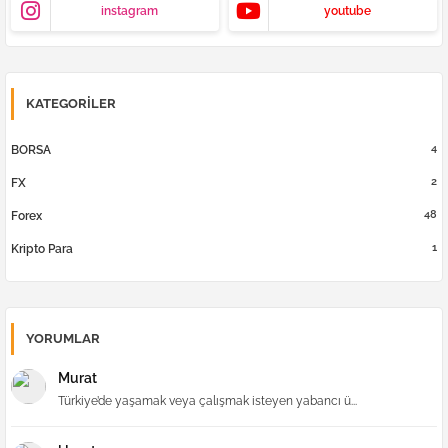
instagram
youtube
KATEGORILER
4
BORSA
2
FX
48
Forex
1
Kripto Para
YORUMLAR
Murat
Türkiye’de yaşamak veya çalışmak isteyen yabancı ü...