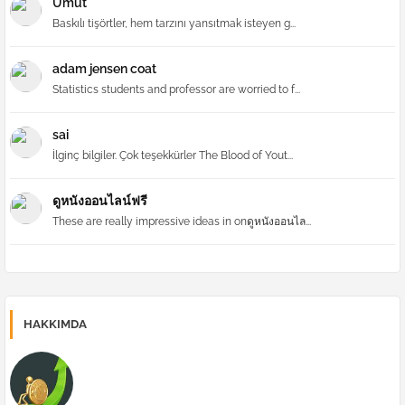
Umut
Baskılı tişörtler, hem tarzını yansıtmak isteyen g...
adam jensen coat
Statistics students and professor are worried to f...
sai
İlginç bilgiler. Çok teşekkürler The Blood of Yout...
ดูหนังออนไลน์ฟรี
These are really impressive ideas in onดูหนังออนไล...
HAKKIMDA
Forex | Forex Yönetimi