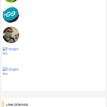
Galata Kulesi
Zara
blog
indirmeden film dizi izle
LINK DÜNYASI