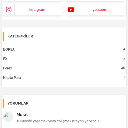
instagram
youtube
KATEGORILER
4
BORSA
2
FX
48
Forex
1
Kripto Para
YORUMLAR
Murat
Türkiye’de yaşamak veya çalışmak isteyen yabancı ü...