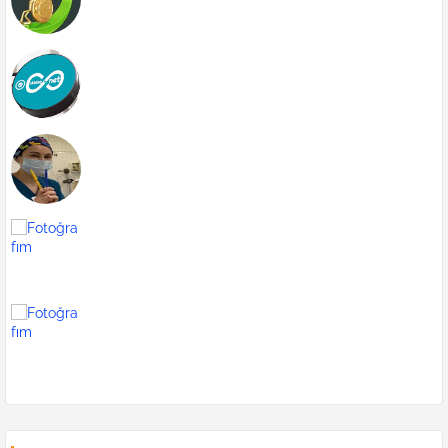
Galata Kulesi
Zara
blog
indirmeden film dizi izle