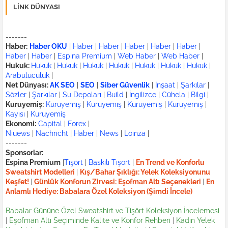
LINK DÜNYASI
-------
Haber:
Haber OKU
|
Haber
|
Haber
|
Haber
|
Haber
|
Haber
|
Haber
|
Haber
|
Espina Premium
|
Web Haber
|
Web Haber
|
Hukuk:
Hukuk
|
Hukuk
|
Hukuk
|
Hukuk
|
Hukuk
|
Hukuk
|
Hukuk
|
Arabuluculuk
|
Net Dünyası:
AK SEO
|
SEO
|
Siber Güvenlik
|
İnşaat
|
Şarkılar
|
Sözler
|
Şarkılar
|
Su Depoları
|
Build
|
İngilizce
|
Cühela
|
Bilgi
|
Kuruyemiş:
Kuruyemiş
|
Kuruyemiş
|
Kuruyemiş
|
Kuruyemiş
|
Kayısı
|
Kuruyemiş
Ekonomi:
Capital
|
Forex
|
Niuews
|
Nachricht
|
Haber
|
News
|
Loinza
|
-------
Sponsorlar:
Espina Premium
|
Tişört
|
Baskılı Tişört
|
En Trend ve Konforlu
Sweatshirt Modelleri
|
Kış/Bahar Şıklığı: Yelek Koleksiyonunu
Keşfet!
|
Günlük Konforun Zirvesi: Eşofman Altı Seçenekleri
|
En
Anlamlı Hediye: Babalara Özel Koleksiyon (Şimdi İncele)
Babalar Gününe Özel Sweatshirt ve Tişört Koleksiyon İncelemesi
|
Eşofman Altı Seçiminde Kalite ve Konfor Rehberi
|
Kadın Yelek