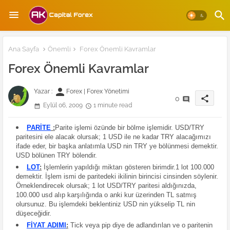
Ana Sayfa
Önemli
Forex Önemli Kavramlar
Forex Önemli Kavramlar
person
Yazar :
Forex | Forex Yönetimi
share
0
Eylül 06, 2009
1 minute read
PARİTE
:
Parite işlemi özünde bir bölme işlemidir. USD/TRY
paritesini ele alacak olursak; 1 USD ile ne kadar TRY alacağımızı
ifade eder, bir başka anlatımla USD nin TRY ye bölünmesi demektir.
USD bölünen TRY bölendir.
LOT
:
İşlemlerin yapıldığı miktarı gösteren birimdir.1 lot 100.000
demektir. İşlem ismi de paritedeki ikilinin birincisi cinsinden söylenir.
Örneklendirecek olursak; 1 lot USD/TRY paritesi aldığınızda,
100.000 usd alıp karşılığında o anki kur üzerinden TL satmış
olursunuz. Bu işlemdeki beklentiniz USD nin yükselip TL nin
düşeceğidir.
FİYAT ADIMI
:
Tick veya pip diye de adlandırılan ve o paritenin