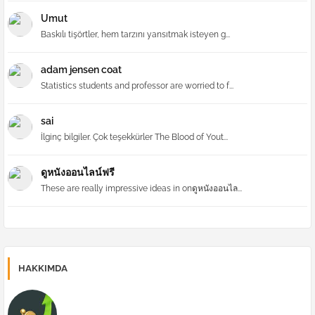
Umut
Baskılı tişörtler, hem tarzını yansıtmak isteyen g...
adam jensen coat
Statistics students and professor are worried to f...
sai
İlginç bilgiler. Çok teşekkürler The Blood of Yout...
ดูหนังออนไลน์ฟรี
These are really impressive ideas in onดูหนังออนไล...
HAKKIMDA
Forex | Forex Yönetimi