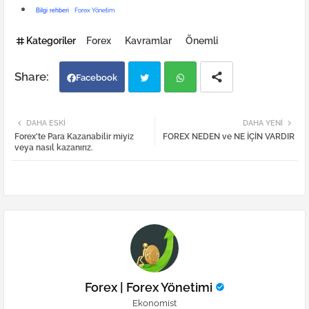
Bilgi rehberi
Forex Yönetim
Kategoriler
Forex
Kavramlar
Önemli
Facebook
Twi
Wh
DAHA ESKI
DAHA YENI
Forex'te Para Kazanabilir miyiz
FOREX NEDEN ve NE İÇİN VARDIR
tter
atsa
veya nasıl kazanırız.
pp
Forex | Forex Yönetimi
Ekonomist