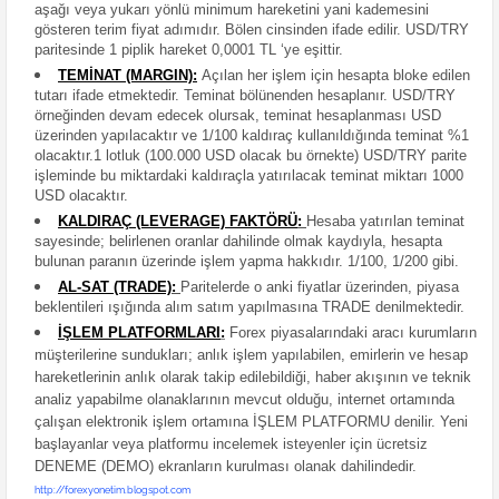
aşağı veya yukarı yönlü minimum hareketini yani kademesini
gösteren terim fiyat adımıdır. Bölen cinsinden ifade edilir. USD/TRY
paritesinde 1 piplik hareket 0,0001 TL ‘ye eşittir.
TEMİNAT (MARGIN)
:
Açılan her işlem için hesapta bloke edilen
tutarı ifade etmektedir. Teminat bölünenden hesaplanır. USD/TRY
örneğinden devam edecek olursak, teminat hesaplanması USD
üzerinden yapılacaktır ve 1/100 kaldıraç kullanıldığında teminat %1
olacaktır.1 lotluk (100.000 USD olacak bu örnekte) USD/TRY parite
işleminde bu miktardaki kaldıraçla yatırılacak teminat miktarı 1000
USD olacaktır.
KALDIRAÇ (LEVERAGE) FAKTÖRÜ
:
Hesaba yatırılan teminat
sayesinde; belirlenen oranlar dahilinde olmak kaydıyla, hesapta
bulunan paranın üzerinde işlem yapma hakkıdır. 1/100, 1/200 gibi.
AL-SAT (TRADE)
:
Paritelerde o anki fiyatlar üzerinden, piyasa
beklentileri ışığında alım satım yapılmasına TRADE denilmektedir.
İŞLEM PLATFORMLARI
:
Forex piyasalarındaki aracı kurumların
müşterilerine sundukları; anlık işlem yapılabilen, emirlerin ve hesap
hareketlerinin anlık olarak takip edilebildiği, haber akışının ve teknik
analiz yapabilme olanaklarının mevcut olduğu, internet ortamında
çalışan elektronik işlem ortamına İŞLEM PLATFORMU denilir. Yeni
başlayanlar veya platformu incelemek isteyenler için ücretsiz
DENEME (DEMO) ekranların kurulması olanak dahilindedir.
http://forexyonetim.blogspot.com