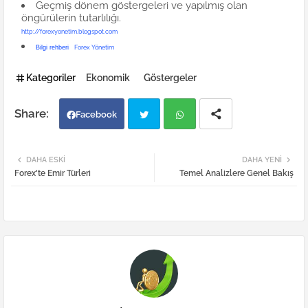
Geçmiş dönem göstergeleri ve yapılmış olan
öngürülerin tutarlılığı.
http://forexyonetim.blogspot.com
Bilgi rehberi
Forex Yönetim
Kategoriler
Ekonomik
Göstergeler
Facebook
Twi
Wh
DAHA ESKI
DAHA YENI
Forex'te Emir Türleri
Temel Analizlere Genel Bakış
tter
atsa
pp