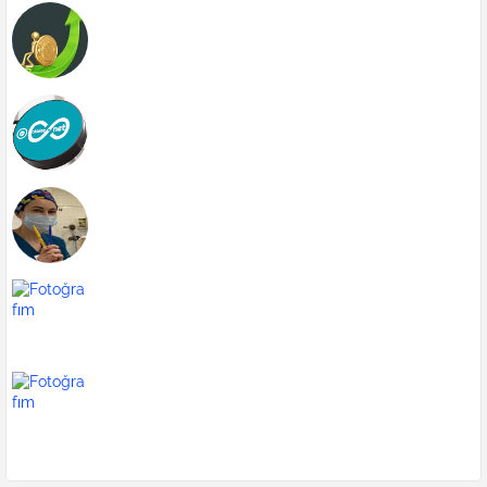
Forex | Forex Yönetimi
Galata Kulesi
Zara
blog
indirmeden film dizi izle