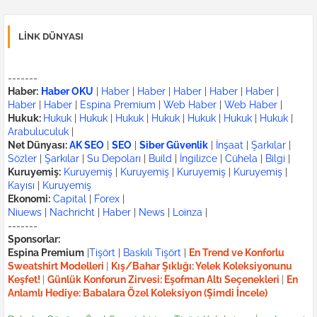
LINK DÜNYASI
-------
Haber:
Haber OKU
|
Haber
|
Haber
|
Haber
|
Haber
|
Haber
|
Haber
|
Haber
|
Espina Premium
|
Web Haber
|
Web Haber
|
Hukuk:
Hukuk
|
Hukuk
|
Hukuk
|
Hukuk
|
Hukuk
|
Hukuk
|
Hukuk
|
Arabuluculuk
|
Net Dünyası:
AK SEO
|
SEO
|
Siber Güvenlik
|
İnşaat
|
Şarkılar
|
Sözler
|
Şarkılar
|
Su Depoları
|
Build
|
İngilizce
|
Cühela
|
Bilgi
|
Kuruyemiş:
Kuruyemiş
|
Kuruyemiş
|
Kuruyemiş
|
Kuruyemiş
|
Kayısı
|
Kuruyemiş
Ekonomi:
Capital
|
Forex
|
Niuews
|
Nachricht
|
Haber
|
News
|
Loinza
|
-------
Sponsorlar:
Espina Premium
|
Tişört
|
Baskılı Tişört
|
En Trend ve Konforlu
Sweatshirt Modelleri
|
Kış/Bahar Şıklığı: Yelek Koleksiyonunu
Keşfet!
|
Günlük Konforun Zirvesi: Eşofman Altı Seçenekleri
|
En
Anlamlı Hediye: Babalara Özel Koleksiyon (Şimdi İncele)