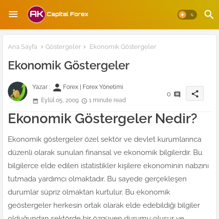
Ana Sayfa
Göstergeler
Ekonomik Göstergeler
Ekonomik Göstergeler
person
Yazar :
Forex | Forex Yönetimi
share
0
Eylül 05, 2009
1 minute read
Ekonomik Göstergeler Nedir?
Ekonomik göstergeler özel sektör ve devlet kurumlarınca
düzenli olarak sunulan finansal ve ekonomik bilgilerdir. Bu
bilgilerce elde edilen istatistikler kişilere ekonominin nabzını
tutmada yardımcı olmaktadır. Bu sayede gerçekleşen
durumlar süpriz olmaktan kurtulur. Bu ekonomik
geöstergeler herkesin ortak olarak elde edebildiği bilgiler
olduğundan sektörde bir özgüven durumu oluşur ve