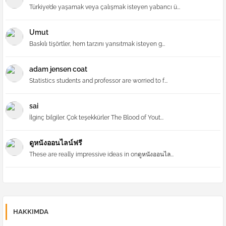
Türkiye’de yaşamak veya çalışmak isteyen yabancı ü...
Umut
Baskılı tişörtler, hem tarzını yansıtmak isteyen g...
adam jensen coat
Statistics students and professor are worried to f...
sai
İlginç bilgiler. Çok teşekkürler The Blood of Yout...
ดูหนังออนไลน์ฟรี
These are really impressive ideas in onดูหนังออนไล...
HAKKIMDA