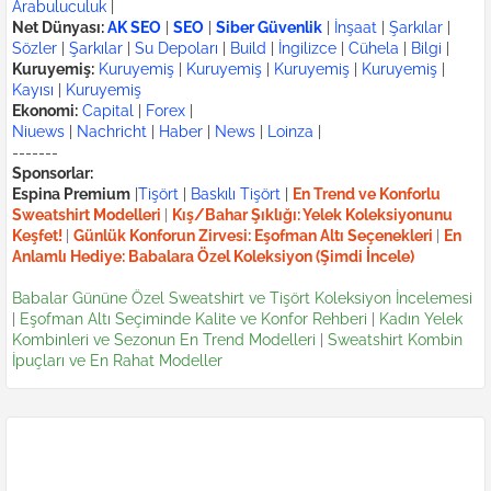
Arabuluculuk
|
Net Dünyası:
AK SEO
|
SEO
|
Siber Güvenlik
|
İnşaat
|
Şarkılar
|
Sözler
|
Şarkılar
|
Su Depoları
|
Build
|
İngilizce
|
Cühela
|
Bilgi
|
Kuruyemiş:
Kuruyemiş
|
Kuruyemiş
|
Kuruyemiş
|
Kuruyemiş
|
Kayısı
|
Kuruyemiş
Ekonomi:
Capital
|
Forex
|
Niuews
|
Nachricht
|
Haber
|
News
|
Loinza
|
-------
Sponsorlar:
Espina Premium
|
Tişört
|
Baskılı Tişört
|
En Trend ve Konforlu
Sweatshirt Modelleri
|
Kış/Bahar Şıklığı: Yelek Koleksiyonunu
Keşfet!
|
Günlük Konforun Zirvesi: Eşofman Altı Seçenekleri
|
En
Anlamlı Hediye: Babalara Özel Koleksiyon (Şimdi İncele)
Babalar Gününe Özel Sweatshirt ve Tişört Koleksiyon İncelemesi
|
Eşofman Altı Seçiminde Kalite ve Konfor Rehberi
|
Kadın Yelek
Kombinleri ve Sezonun En Trend Modelleri
|
Sweatshirt Kombin
İpuçları ve En Rahat Modeller