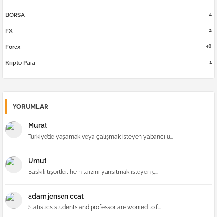
4
BORSA
2
FX
48
Forex
1
Kripto Para
YORUMLAR
Murat
Türkiye’de yaşamak veya çalışmak isteyen yabancı ü...
Umut
Baskılı tişörtler, hem tarzını yansıtmak isteyen g...
adam jensen coat
Statistics students and professor are worried to f...