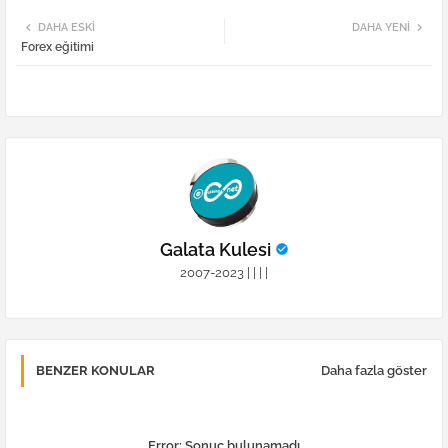
Twi
Wh
DAHA ESKI
DAHA YENI
Forex eğitimi
tter
atsa
pp
Galata Kulesi
2007-2023
|
|
|
|
BENZER KONULAR
Daha fazla göster
Error:
Sonuç bulunamadı